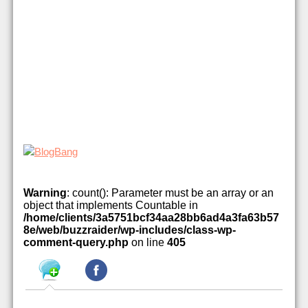
Warning
: count(): Parameter must be an array or an
object that implements Countable in
/home/clients/3a5751bcf34aa28bb6ad4a3fa63b57
8e/web/buzzraider/wp-includes/class-wp-
comment-query.php
on line
405