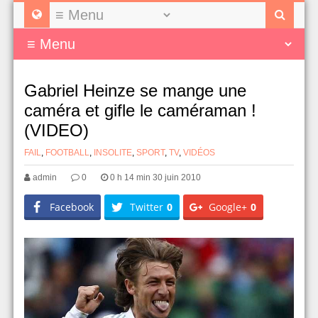
Gabriel Heinze se mange une
caméra et gifle le caméraman !
(VIDEO)
FAIL
,
FOOTBALL
,
INSOLITE
,
SPORT
,
TV
,
VIDÉOS
admin
0
0 h 14 min 30 juin 2010
Facebook
Twitter
0
Google+
0