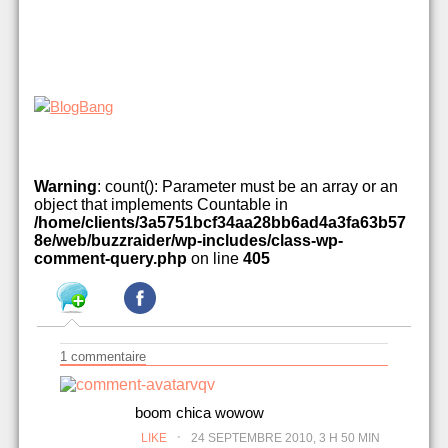
Warning
: count(): Parameter must be an array or an
object that implements Countable in
/home/clients/3a5751bcf34aa28bb6ad4a3fa63b57
8e/web/buzzraider/wp-includes/class-wp-
comment-query.php
on line
405
1 commentaire
vqv
boom chica wowow
.
LIKE
24 SEPTEMBRE 2010, 3 H 50 MIN