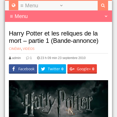
Harry Potter et les reliques de la
mort – partie 1 (Bande-annonce)
CINÉMA
,
VIDÉOS
admin
1
23 h 09 min 23 septembre 2010
Facebook
Twitter
0
Google+
0