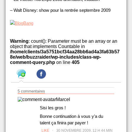
– Walt Disney: show pour la rentrée septembre 2009
Warning
: count(): Parameter must be an array or an
object that implements Countable in
/home/clients/3a5751bcf34aa28bb6ad4a3fa63b57
8e/web/buzzraider/wp-includes/class-wp-
comment-query.php
on line
405
5 commentaires
Marcel
Sisi les gros !
Bonne continuation à vous y’a du
talent ça finira par payer !
.
LIKE
30 NOVEMBRE 2009, 12 H 44 MIN