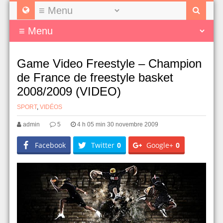
Game Video Freestyle – Champion
de France de freestyle basket
2008/2009 (VIDEO)
SPORT
,
VIDÉOS
admin
5
4 h 05 min 30 novembre 2009
Facebook
Twitter
0
Google+
0