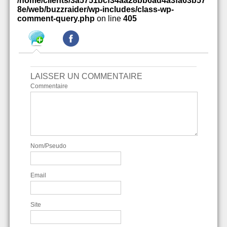
/home/clients/3a5751bcf34aa28bb6ad4a3fa63b57
8e/web/buzzraider/wp-includes/class-wp-
comment-query.php
on line
405
LAISSER UN COMMENTAIRE
Commentaire
Nom/Pseudo
Email
Site