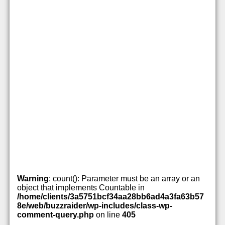
Warning
: count(): Parameter must be an array or an
object that implements Countable in
/home/clients/3a5751bcf34aa28bb6ad4a3fa63b57
8e/web/buzzraider/wp-includes/class-wp-
comment-query.php
on line
405