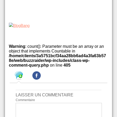
Warning
: count(): Parameter must be an array or an
object that implements Countable in
/home/clients/3a5751bcf34aa28bb6ad4a3fa63b57
8e/web/buzzraider/wp-includes/class-wp-
comment-query.php
on line
405
LAISSER UN COMMENTAIRE
Commentaire