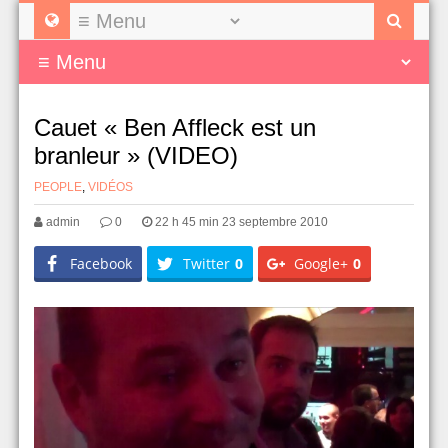
Cauet « Ben Affleck est un
branleur » (VIDEO)
PEOPLE
,
VIDÉOS
admin
0
22 h 45 min 23 septembre 2010
Facebook
Twitter
0
Google+
0