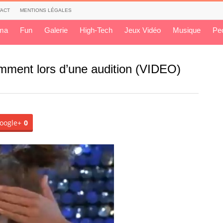
ACT
MENTIONS LÉGALES
ma
Fun
Galerie
High-Tech
Jeux Vidéo
Musique
Pe
emment lors d’une audition (VIDEO)
oogle+
0