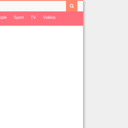
ople
Sport
TV
Vidéos