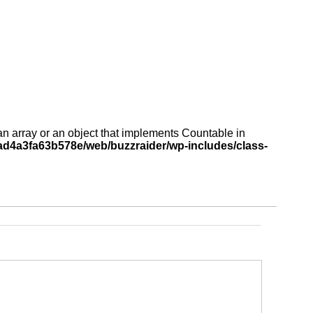
an array or an object that implements Countable in
d4a3fa63b578e/web/buzzraider/wp-includes/class-