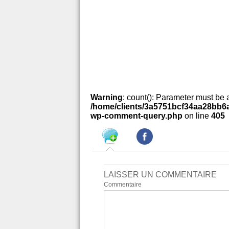
Warning
: count(): Parameter must be 
/home/clients/3a5751bcf34aa28bb6a
wp-comment-query.php
on line
405
LAISSER UN COMMENTAIRE
Commentaire