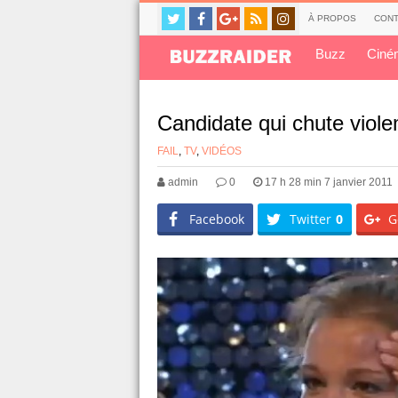
À PROPOS
CONT
Buzz
Ciné
Candidate qui chute viol
FAIL
,
TV
,
VIDÉOS
admin
0
17 h 28 min 7 janvier 2011
Facebook
Twitter
0
G