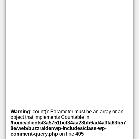
Warning
: count(): Parameter must be an array or an
object that implements Countable in
/home/clients/3a5751bcf34aa28bb6ad4a3fa63b57
8e/web/buzzraider/wp-includes/class-wp-
comment-query.php
on line
405