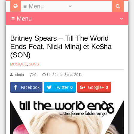
Britney Spears – Till The World
Ends Feat. Nicki Minaj et Ke$ha
(SON)
MUSIQUE
,
SONS
admin
0
1 h 24 min 3 mai 2011
Facebook
Twitter
0
Google+
0