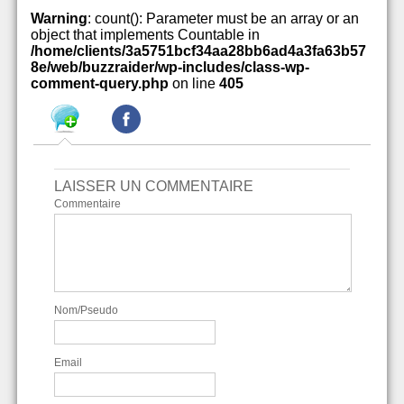
Warning
: count(): Parameter must be an array or an
object that implements Countable in
/home/clients/3a5751bcf34aa28bb6ad4a3fa63b57
8e/web/buzzraider/wp-includes/class-wp-
comment-query.php
on line
405
LAISSER UN COMMENTAIRE
Commentaire
Nom/Pseudo
Email