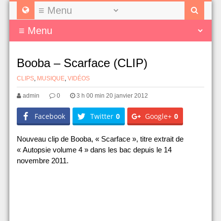
Booba – Scarface (CLIP)
CLIPS
,
MUSIQUE
,
VIDÉOS
admin
0
3 h 00 min 20 janvier 2012
Facebook
Twitter
0
Google+
0
Nouveau clip de Booba, « Scarface », titre extrait de
« Autopsie volume 4 » dans les bac depuis le 14
novembre 2011.