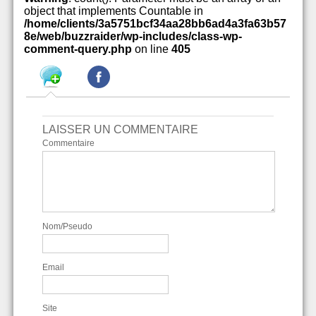
object that implements Countable in
/home/clients/3a5751bcf34aa28bb6ad4a3fa63b57
8e/web/buzzraider/wp-includes/class-wp-
comment-query.php
on line
405
LAISSER UN COMMENTAIRE
Commentaire
Nom/Pseudo
Email
Site