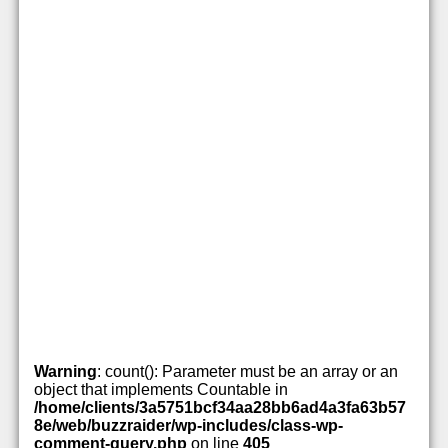
Warning
: count(): Parameter must be an array or an
object that implements Countable in
/home/clients/3a5751bcf34aa28bb6ad4a3fa63b57
8e/web/buzzraider/wp-includes/class-wp-
comment-query.php
on line
405