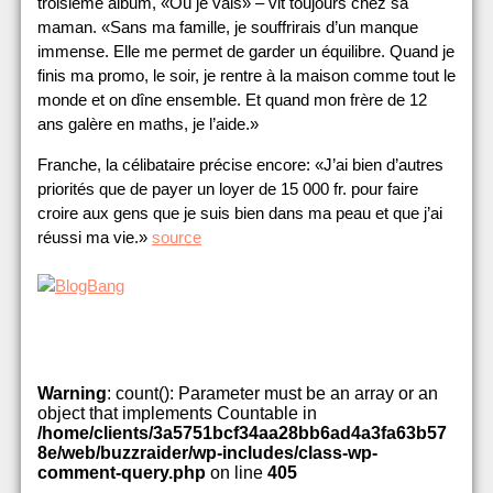
troisième album, «Où je vais» – vit toujours chez sa
maman. «Sans ma famille, je souffrirais d’un manque
immense. Elle me permet de garder un équilibre. Quand je
finis ma promo, le soir, je rentre à la maison comme tout le
monde et on dîne ensemble. Et quand mon frère de 12
ans galère en maths, je l’aide.»
Franche, la célibataire précise encore: «J’ai bien d’autres
priorités que de payer un loyer de 15 000 fr. pour faire
croire aux gens que je suis bien dans ma peau et que j’ai
réussi ma vie.»
source
Warning
: count(): Parameter must be an array or an
object that implements Countable in
/home/clients/3a5751bcf34aa28bb6ad4a3fa63b57
8e/web/buzzraider/wp-includes/class-wp-
comment-query.php
on line
405