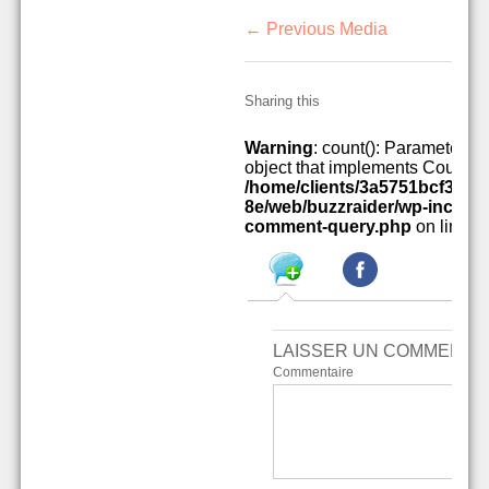
← Previous Media
Sharing this
Warning
: count(): Parameter m
object that implements Countab
/home/clients/3a5751bcf34a
8e/web/buzzraider/wp-include
comment-query.php
on line
4
LAISSER UN COMMENTA
Commentaire