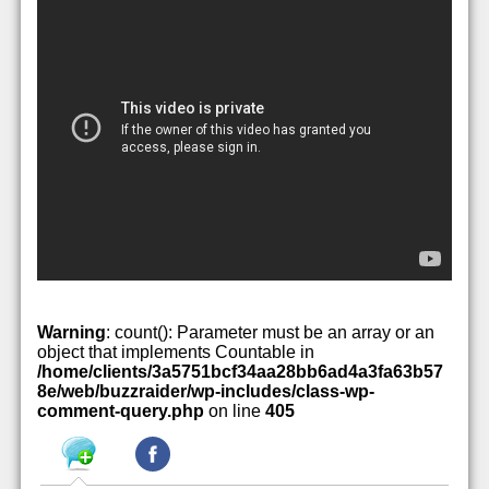
Warning
: count(): Parameter must be an array or an
object that implements Countable in
/home/clients/3a5751bcf34aa28bb6ad4a3fa63b57
8e/web/buzzraider/wp-includes/class-wp-
comment-query.php
on line
405