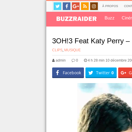
À PROPOS
CONT
Buzz
Ciné
3OH!3 Feat Katy Perry – 
CLIPS
,
MUSIQUE
admin
0
4 h 28 min 10 décembre 2
Facebook
Twitter
0
G