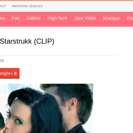
ACT
MENTIONS LÉGALES
ma
Fun
Galerie
High-Tech
Jeux Vidéo
Musique
Pe
Starstrukk (CLIP)
009
oogle+
0