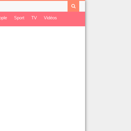
ople
Sport
TV
Vidéos