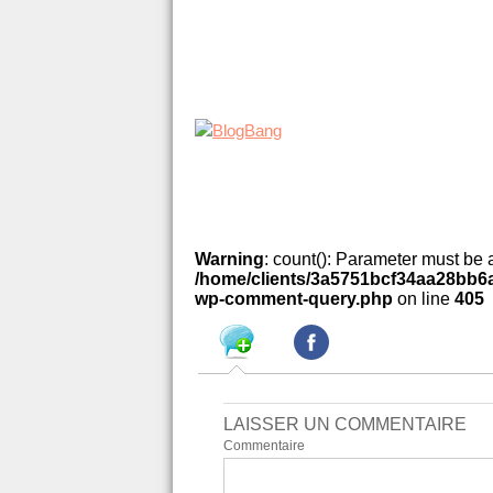
Warning
: count(): Parameter must be 
/home/clients/3a5751bcf34aa28bb6a
wp-comment-query.php
on line
405
LAISSER UN COMMENTAIRE
Commentaire