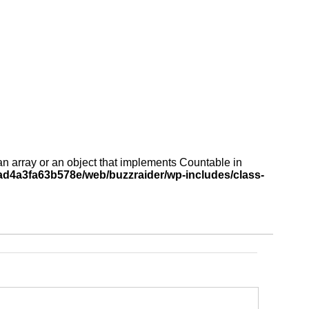
an array or an object that implements Countable in
d4a3fa63b578e/web/buzzraider/wp-includes/class-