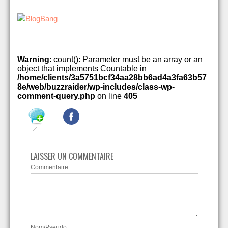
Warning
: count(): Parameter must be an array or an
object that implements Countable in
/home/clients/3a5751bcf34aa28bb6ad4a3fa63b57
8e/web/buzzraider/wp-includes/class-wp-
comment-query.php
on line
405
LAISSER UN COMMENTAIRE
Commentaire
Nom/Pseudo