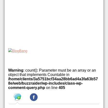
Warning
: count(): Parameter must be an array or an
object that implements Countable in
/home/clients/3a5751bcf34aa28bb6ad4a3fa63b57
8e/web/buzzraider/wp-includes/class-wp-
comment-query.php
on line
405