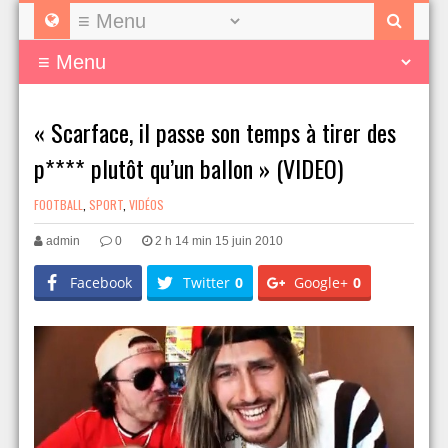
« Scarface, il passe son temps à tirer des
p**** plutôt qu’un ballon » (VIDEO)
FOOTBALL
,
SPORT
,
VIDÉOS
admin
0
2 h 14 min 15 juin 2010
Facebook
Twitter
0
Google+
0