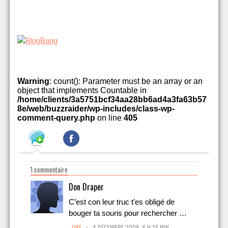
Warning
: count(): Parameter must be an array or an
object that implements Countable in
/home/clients/3a5751bcf34aa28bb6ad4a3fa63b57
8e/web/buzzraider/wp-includes/class-wp-
comment-query.php
on line
405
1 commentaire
Don Draper
C’est con leur truc t’es obligé de
bouger ta souris pour rechercher …
.
LIKE
4 DÉCEMBRE 2009, 4 H 38 MIN