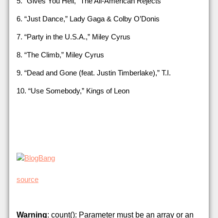
5. “Gives You Hell,” The All-American Rejects
6. “Just Dance,” Lady Gaga & Colby O’Donis
7. “Party in the U.S.A.,” Miley Cyrus
8. “The Climb,” Miley Cyrus
9. “Dead and Gone (feat. Justin Timberlake),” T.I.
10. “Use Somebody,” Kings of Leon
source
Warning
: count(): Parameter must be an array or an