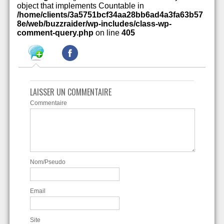
object that implements Countable in
/home/clients/3a5751bcf34aa28bb6ad4a3fa63b57
8e/web/buzzraider/wp-includes/class-wp-
comment-query.php
on line
405
LAISSER UN COMMENTAIRE
Commentaire
Nom/Pseudo
Email
Site