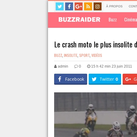
À PROPOS
CONT
Buzz
Ciném
Le crash moto le plus insolite 
BUZZ
,
INSOLITE
,
SPORT
,
VIDÉOS
admin
0
15 h 42 min 23 juin 2011
Facebook
Twitter
0
G