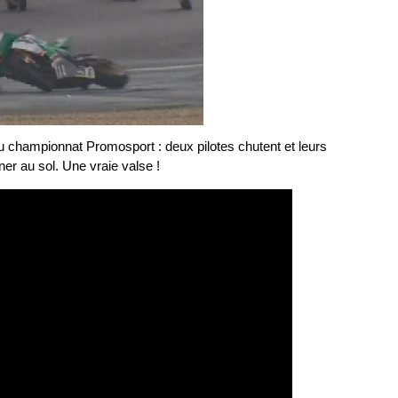
u championnat Promosport : deux pilotes chutent et leurs
er au sol. Une vraie valse !