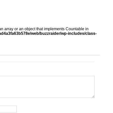
an array or an object that implements Countable in
d4a3fa63b578e/web/buzzraider/wp-includes/class-