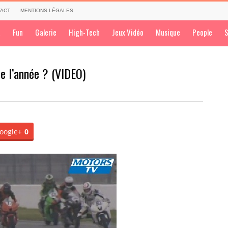
ACT
MENTIONS LÉGALES
a
Fun
Galerie
High-Tech
Jeux Vidéo
Musique
People
S
de l’année ? (VIDEO)
oogle+
0