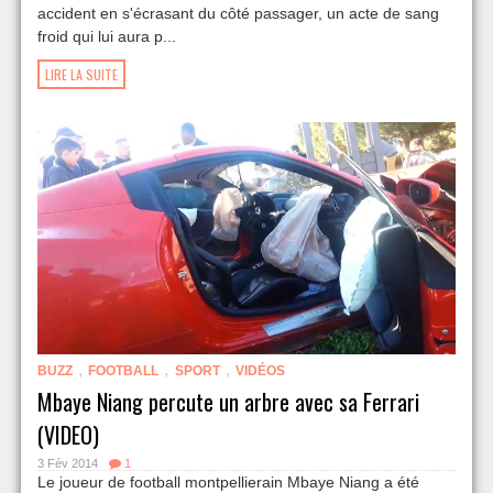
accident en s'écrasant du côté passager, un acte de sang
froid qui lui aura p...
LIRE LA SUITE
,
,
,
BUZZ
FOOTBALL
SPORT
VIDÉOS
Mbaye Niang percute un arbre avec sa Ferrari
(VIDEO)
3 Fév 2014
1
Le joueur de football montpellierain Mbaye Niang a été