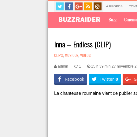
À PROPOS
CONT
Buzz
Ciném
Inna – Endless (CLIP)
CLIPS
,
MUSIQUE
,
VIDÉOS
admin
1
15 h 39 min 27 novembre 
Facebook
Twitter
0
G
La chanteuse roumaine vient de publier son 