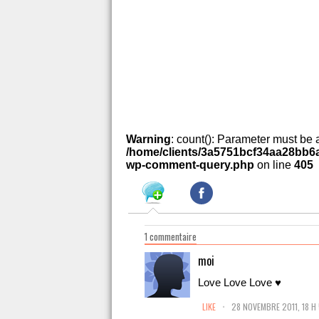
Warning
: count(): Parameter must be 
/home/clients/3a5751bcf34aa28bb6a
wp-comment-query.php
on line
405
1 commentaire
moi
Love Love Love ♥
.
LIKE
28 NOVEMBRE 2011, 18 H 