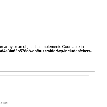
an array or an object that implements Countable in
d4a3fa63b578e/web/buzzraider/wp-includes/class-
59 MIN