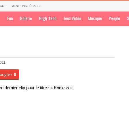
ACT
MENTIONS LÉGALES
a
Fun
Galerie
High-Tech
Jeux Vidéo
Musique
People
S
2011
oogle+
0
dernier clip pour le titre : « Endless ».