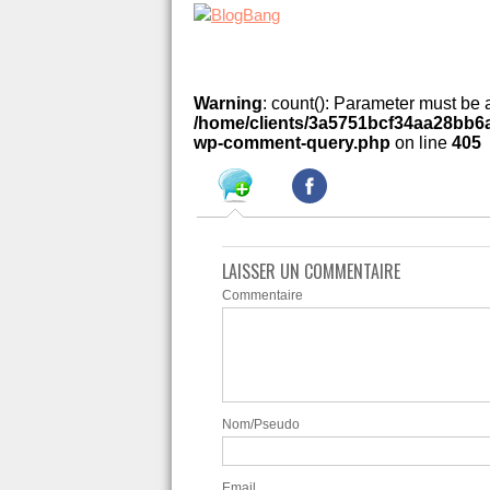
Warning
: count(): Parameter must be 
/home/clients/3a5751bcf34aa28bb6a
wp-comment-query.php
on line
405
LAISSER UN COMMENTAIRE
Commentaire
Nom/Pseudo
Email