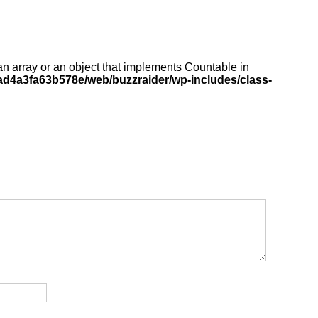
an array or an object that implements Countable in
d4a3fa63b578e/web/buzzraider/wp-includes/class-