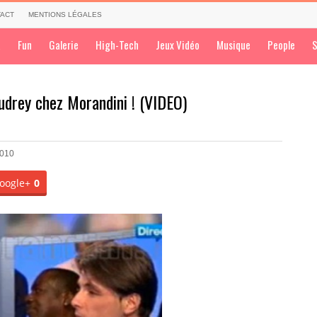
ACT
MENTIONS LÉGALES
a
Fun
Galerie
High-Tech
Jeux Vidéo
Musique
People
S
udrey chez Morandini ! (VIDEO)
2010
oogle+
0