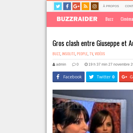
À PROPOS
CONT
Buzz
Ciném
Gros clash entre Giuseppe et A
BUZZ
,
INSOLITE
,
PEOPLE
,
TV
,
VIDÉOS
admin
0
19 h 37 min 27 novembre 
Facebook
Twitter
0
G