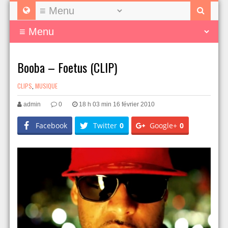
Booba – Foetus (CLIP)
CLIPS
,
MUSIQUE
admin
0
18 h 03 min 16 février 2010
Facebook
Twitter
0
Google+
0