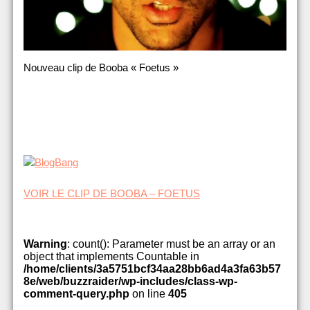
Nouveau clip de Booba « Foetus »
VOIR LE CLIP DE BOOBA – FOETUS
Warning
: count(): Parameter must be an array or an
object that implements Countable in
/home/clients/3a5751bcf34aa28bb6ad4a3fa63b57
8e/web/buzzraider/wp-includes/class-wp-
comment-query.php
on line
405