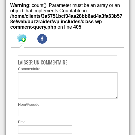
Warning
: count(): Parameter must be an array or an
object that implements Countable in
/home/clients/3a5751bcf34aa28bb6ad4a3fa63b57
8e/web/buzzraider/wp-includes/class-wp-
comment-query.php
on line
405
LAISSER UN COMMENTAIRE
Commentaire
Nom/Pseudo
Email