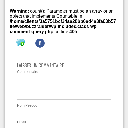
Warning
: count(): Parameter must be an array or an
object that implements Countable in
/home/clients/3a5751bcf34aa28bb6ad4a3fa63b57
8e/web/buzzraider/wp-includes/class-wp-
comment-query.php
on line
405
LAISSER UN COMMENTAIRE
Commentaire
Nom/Pseudo
Email