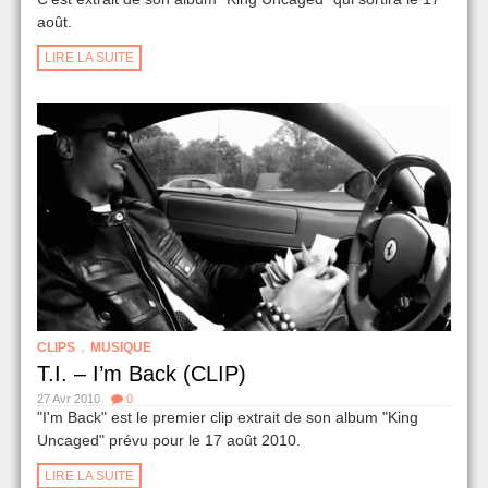
août.
LIRE LA SUITE
,
CLIPS
MUSIQUE
T.I. – I’m Back (CLIP)
27 Avr 2010
0
"I'm Back" est le premier clip extrait de son album "King
Uncaged" prévu pour le 17 août 2010.
LIRE LA SUITE