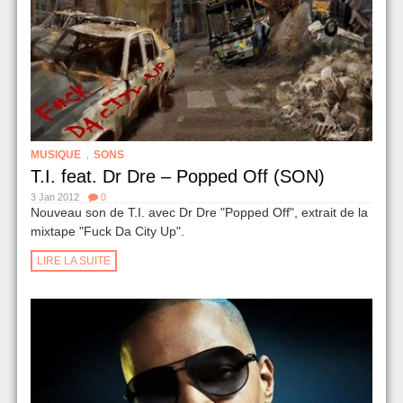
,
MUSIQUE
SONS
T.I. feat. Dr Dre – Popped Off (SON)
3 Jan 2012
0
Nouveau son de T.I. avec Dr Dre "Popped Off", extrait de la
mixtape "Fuck Da City Up".
LIRE LA SUITE