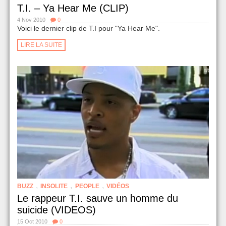
T.I. – Ya Hear Me (CLIP)
4 Nov 2010
0
Voici le dernier clip de T.I pour "Ya Hear Me".
LIRE LA SUITE
,
,
,
BUZZ
INSOLITE
PEOPLE
VIDÉOS
Le rappeur T.I. sauve un homme du
suicide (VIDEOS)
15 Oct 2010
0