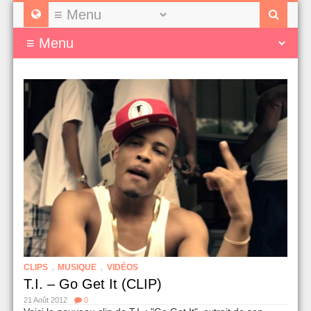
,
,
CLIPS
MUSIQUE
VIDÉOS
T.I. – Go Get It (CLIP)
21 Août 2012
0