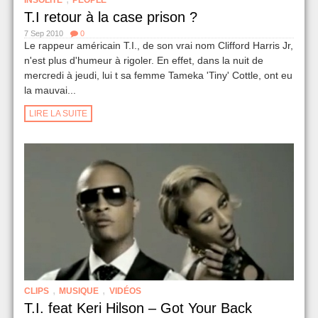
INSOLITE
PEOPLE
T.I retour à la case prison ?
7 Sep 2010
0
Le rappeur américain T.I., de son vrai nom Clifford Harris Jr,
n'est plus d'humeur à rigoler. En effet, dans la nuit de
mercredi à jeudi, lui t sa femme Tameka 'Tiny' Cottle, ont eu
la mauvai...
LIRE LA SUITE
,
,
CLIPS
MUSIQUE
VIDÉOS
T.I. feat Keri Hilson – Got Your Back