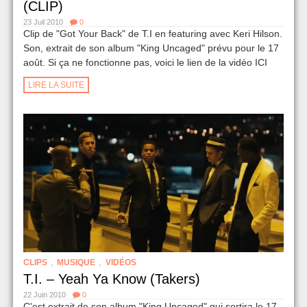
(CLIP)
23 Juil 2010
0
Clip de "Got Your Back" de T.I en featuring avec Keri Hilson.
Son, extrait de son album "King Uncaged" prévu pour le 17
août. Si ça ne fonctionne pas, voici le lien de la vidéo ICI
LIRE LA SUITE
,
,
CLIPS
MUSIQUE
VIDÉOS
T.I. – Yeah Ya Know (Takers)
22 Juin 2010
0
C'est extrait de son album "King Uncaged" qui sortira le 17