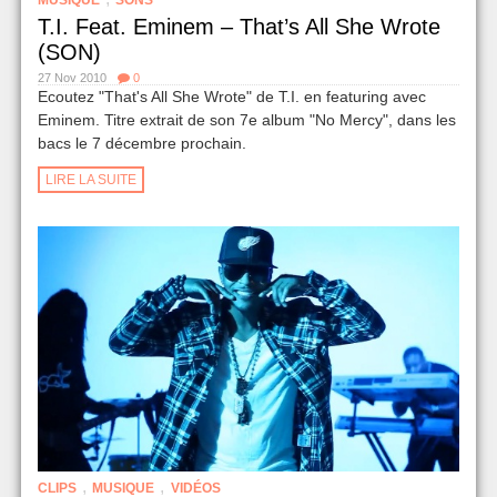
T.I. Feat. Eminem – That’s All She Wrote
(SON)
27 Nov 2010
0
Ecoutez "That's All She Wrote" de T.I. en featuring avec
Eminem. Titre extrait de son 7e album "No Mercy", dans les
bacs le 7 décembre prochain.
LIRE LA SUITE
,
,
CLIPS
MUSIQUE
VIDÉOS