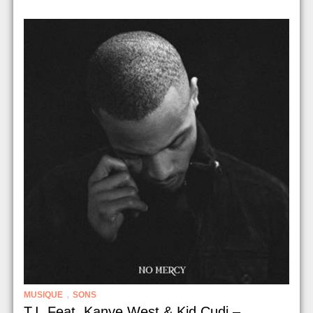
,
MUSIQUE
SONS
T.I. Feat. Kanye West & Kid Cudi –