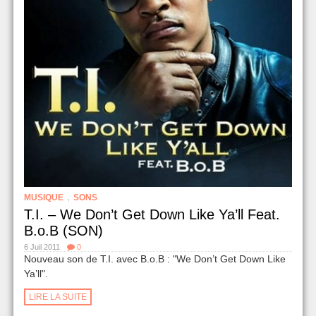
,
MUSIQUE
SONS
T.I. – We Don’t Get Down Like Ya’ll Feat.
B.o.B (SON)
6 Juil 2011
0
Nouveau son de T.I. avec B.o.B : "We Don’t Get Down Like
Ya’ll".
LIRE LA SUITE