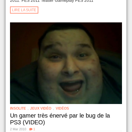
2011. PES 2011 Teaser Gameplay PES 2011
LIRE LA SUITE
,
,
INSOLITE
JEUX VIDÉO
VIDÉOS
Un gamer très énervé par le bug de la
PS3 (VIDEO)
2 Mar 2010
1