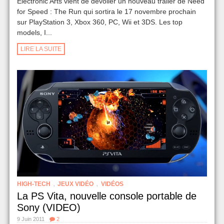
Electronic Arts vient de dévoiler un nouveau trailer de Need
for Speed : The Run qui sortira le 17 novembre prochain
sur PlayStation 3, Xbox 360, PC, Wii et 3DS. Les top
models, I...
LIRE LA SUITE
,
,
HIGH-TECH
JEUX VIDÉO
VIDÉOS
La PS Vita, nouvelle console portable de
Sony (VIDEO)
9 Juin 2011
2