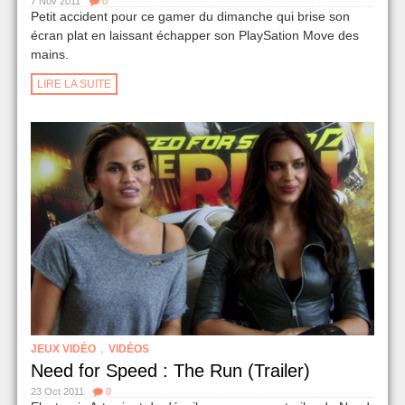
7 Nov 2011
0
Petit accident pour ce gamer du dimanche qui brise son
écran plat en laissant échapper son PlaySation Move des
mains.
LIRE LA SUITE
,
JEUX VIDÉO
VIDÉOS
Need for Speed : The Run (Trailer)
23 Oct 2011
0