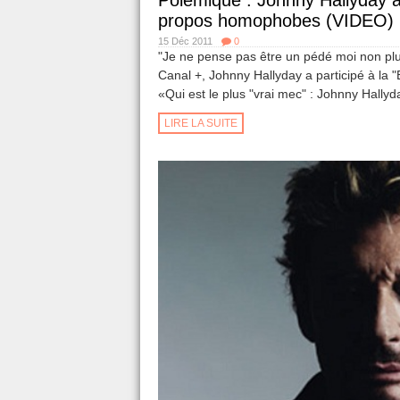
Polémique : Johnny Hallyday a
propos homophobes (VIDEO)
15 Déc 2011
0
"Je ne pense pas être un pédé moi non plu
Canal +, Johnny Hallyday a participé à la "
«Qui est le plus "vrai mec" : Johnny Hallyda
LIRE LA SUITE