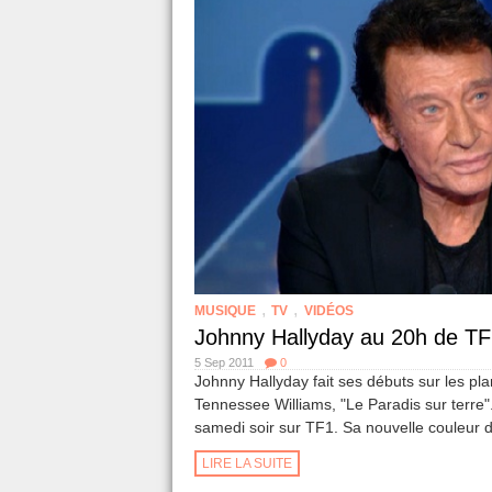
,
,
MUSIQUE
TV
VIDÉOS
Johnny Hallyday au 20h de T
5 Sep 2011
0
Johnny Hallyday fait ses débuts sur les p
Tennessee Williams, "Le Paradis sur terre". i
samedi soir sur TF1. Sa nouvelle couleur d
LIRE LA SUITE