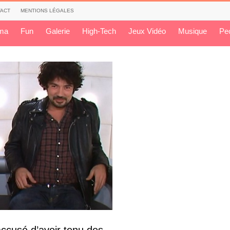
ACT
MENTIONS LÉGALES
ma
Fun
Galerie
High-Tech
Jeux Vidéo
Musique
Pe