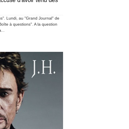
ccusé d’avoir tenu des
s". Lundi, au "Grand Journal" de
Boîte à questions". A la question
...