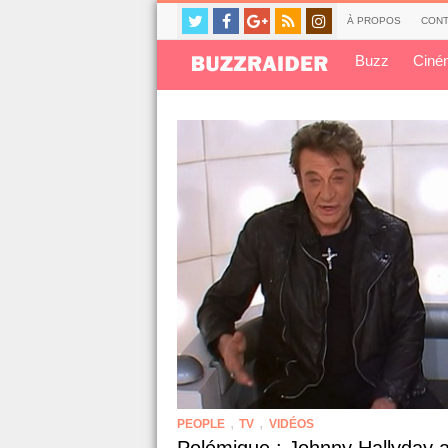
À PROPOS
CONT
Buzz
Ciné
,
,
PEOPLE
TV
VIDÉOS