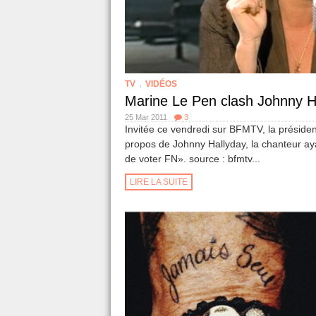
,
TV
VIDÉOS
Marine Le Pen clash Johnny H
25 Mar 2011
3
Invitée ce vendredi sur BFMTV, la préside
propos de Johnny Hallyday, la chanteur ayan
de voter FN». source : bfmtv...
LIRE LA SUITE