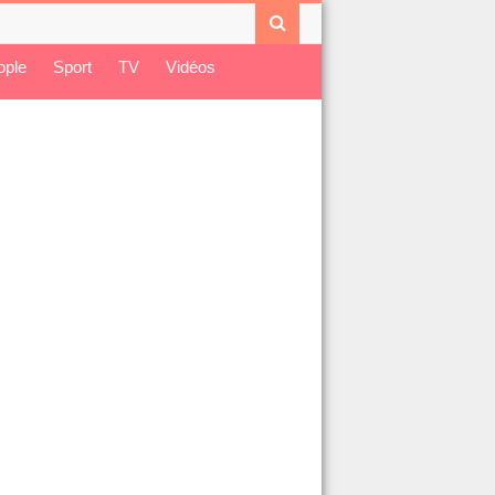
ople
Sport
TV
Vidéos