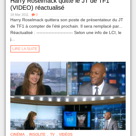
Harry Roselmack quitte le JT de TF1
(VIDEO) réactualisé
18 Mar 2011
0
Harry Roselmack quittera son poste de présentateur du JT
de TF1 à compter de l’été prochain. Il sera remplacé par...
Réactualisé : ------------------------ Selon une info de LCI, le
j...
LIRE LA SUITE
,
,
,
CINÉMA
INSOLITE
TV
VIDÉOS