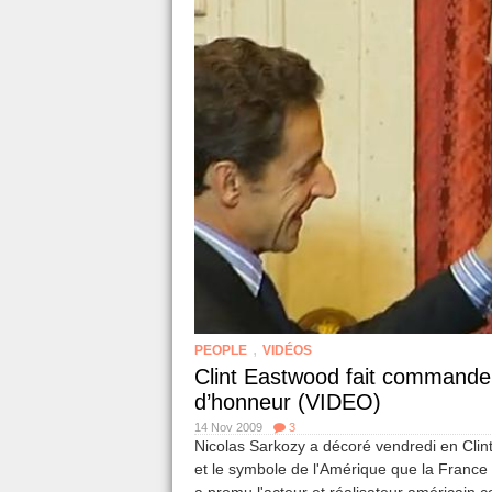
,
PEOPLE
VIDÉOS
Clint Eastwood fait commande
d’honneur (VIDEO)
14 Nov 2009
3
Nicolas Sarkozy a décoré vendredi en Clin
et le symbole de l'Amérique que la France 
a promu l'acteur et réalisateur américain co