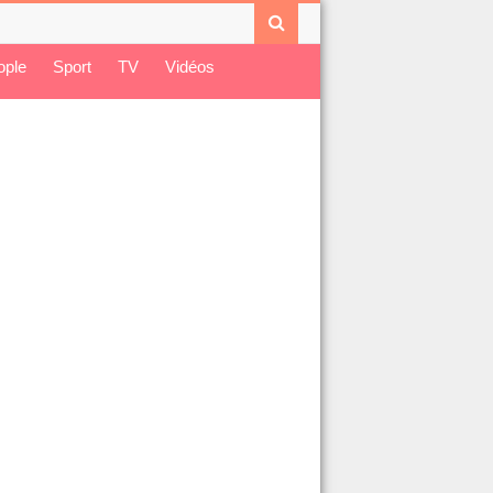
ople
Sport
TV
Vidéos