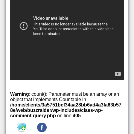
Warning
: count(): Parameter must be an array or an
object that implements Countable in
/home/clients/3a5751bcf34aa28bb6ad4a3fa63b57
8e/web/buzzraider/wp-includes/class-wp-
comment-query.php
on line
405