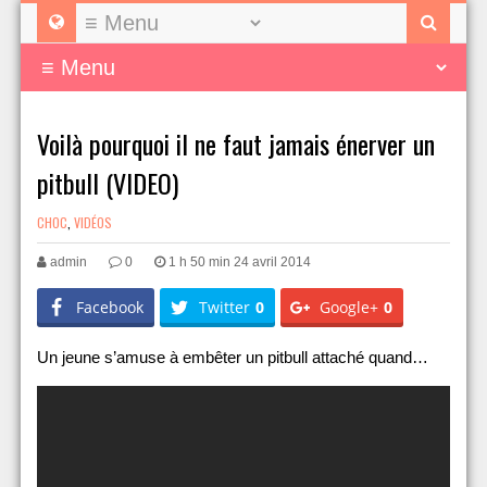
Voilà pourquoi il ne faut jamais énerver un
pitbull (VIDEO)
CHOC
,
VIDÉOS
admin
0
1 h 50 min 24 avril 2014
Facebook
Twitter
0
Google+
0
Un jeune s’amuse à embêter un pitbull attaché quand…