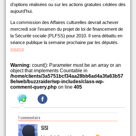
d’options réalisées ou sur les actions gratuites cédées dès
aujourd’hui.
La commission des Affaires culturelles devrait achever
mercredi soir l’examen du projet de loi de financement de
la Sécurité sociale (PLFSS) pour 2010. Il sera débattu en
séance publique la semaine prochaine par les députés.
source
Warning
: count(): Parameter must be an array or an
object that implements Countable in
/home/clients/3a5751bcf34aa28bb6ad4a3fa63b57
8e/web/buzzraider/wp-includes/class-wp-
comment-query.php
on line
405
1 commentaire
SISI