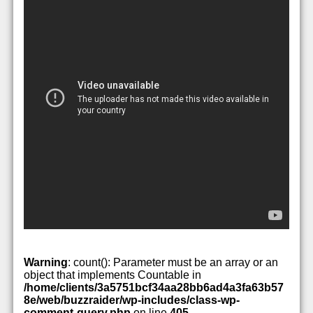
Warning
: count(): Parameter must be an array or an
object that implements Countable in
/home/clients/3a5751bcf34aa28bb6ad4a3fa63b57
8e/web/buzzraider/wp-includes/class-wp-
comment-query.php
on line
405