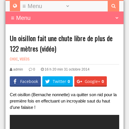
Un oisillon fait une chute libre de plus de
122 mètres (vidéo)
CHOC
,
VIDÉOS
admin
0
16 h 20 min 31 octobre 2014
Facebook
Twitter
0
Google+
0
Cet oisillon (Bernache nonnette) va quitter son nid pour la
première fois en effectuant un incroyable saut du haut
d’une falaise !