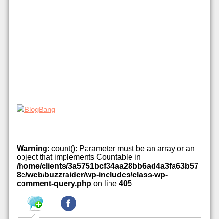
Warning
: count(): Parameter must be an array or an
object that implements Countable in
/home/clients/3a5751bcf34aa28bb6ad4a3fa63b57
8e/web/buzzraider/wp-includes/class-wp-
comment-query.php
on line
405