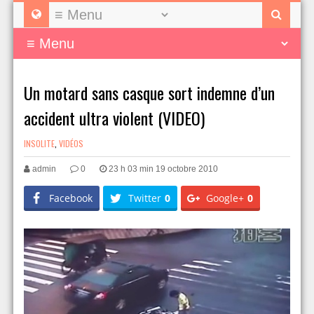
Un motard sans casque sort indemne d’un
accident ultra violent (VIDEO)
INSOLITE
,
VIDÉOS
admin
0
23 h 03 min 19 octobre 2010
Facebook
Twitter
0
Google+
0