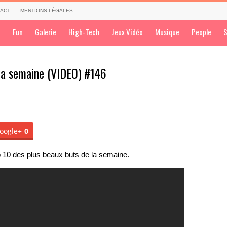
ACT
MENTIONS LÉGALES
a
Fun
Galerie
High-Tech
Jeux Vidéo
Musique
People
S
 la semaine (VIDEO) #146
oogle+
0
10 des plus beaux buts de la semaine.