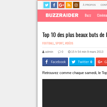
À PROPOS
CONT
Buzz
Ciném
Top 10 des plus beaux buts de
FOOTBALL
,
SPORT
,
VIDÉOS
admin
0
15 h 54 min 9 mars 2013
Facebook
Twitter
0
G
Retrouvez comme chaque samedi, le Top 