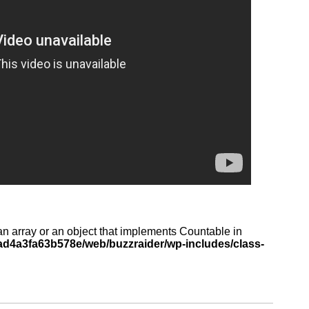
an array or an object that implements Countable in
d4a3fa63b578e/web/buzzraider/wp-includes/class-