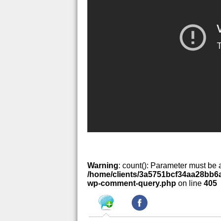
Warning
: count(): Parameter must be 
/home/clients/3a5751bcf34aa28bb6a
wp-comment-query.php
on line
405