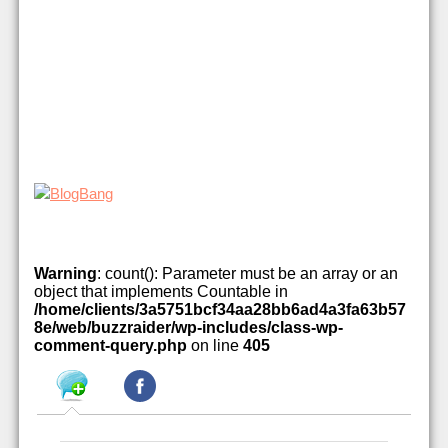
Warning
: count(): Parameter must be an array or an
object that implements Countable in
/home/clients/3a5751bcf34aa28bb6ad4a3fa63b57
8e/web/buzzraider/wp-includes/class-wp-
comment-query.php
on line
405