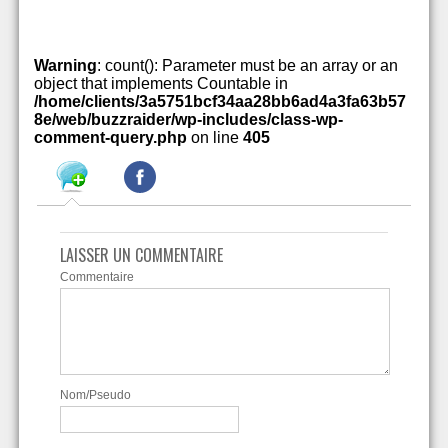
Warning
: count(): Parameter must be an array or an
object that implements Countable in
/home/clients/3a5751bcf34aa28bb6ad4a3fa63b57
8e/web/buzzraider/wp-includes/class-wp-
comment-query.php
on line
405
LAISSER UN COMMENTAIRE
Commentaire
Nom/Pseudo