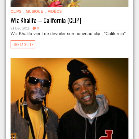
,
,
CLIPS
MUSIQUE
VIDÉOS
Wiz Khalifa – California (CLIP)
21 Déc 2011
0
Wiz Khalifa vient de dévoiler son nouveau clip : "California".
LIRE LA SUITE