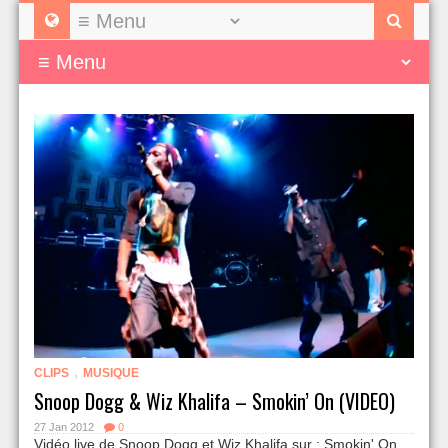
,
CLIPS
MUSIQUE
Snoop Dogg & Wiz Khalifa – Smokin’ On (VIDEO)
27 Jan 2012
0
Vidéo live de Snoop Dogg et Wiz Khalifa sur : Smokin' On