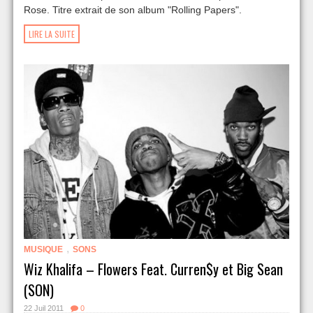
Rose. Titre extrait de son album "Rolling Papers".
LIRE LA SUITE
,
MUSIQUE
SONS
Wiz Khalifa – Flowers Feat. Curren$y et Big Sean
(SON)
22 Juil 2011
0