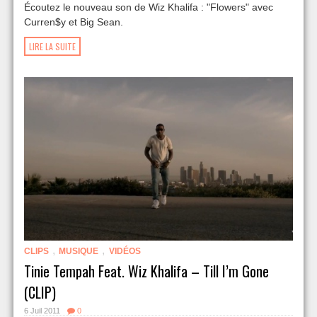
Écoutez le nouveau son de Wiz Khalifa : "Flowers" avec
Curren$y et Big Sean.
LIRE LA SUITE
,
,
CLIPS
MUSIQUE
VIDÉOS
Tinie Tempah Feat. Wiz Khalifa – Till I’m Gone
(CLIP)
6 Juil 2011
0