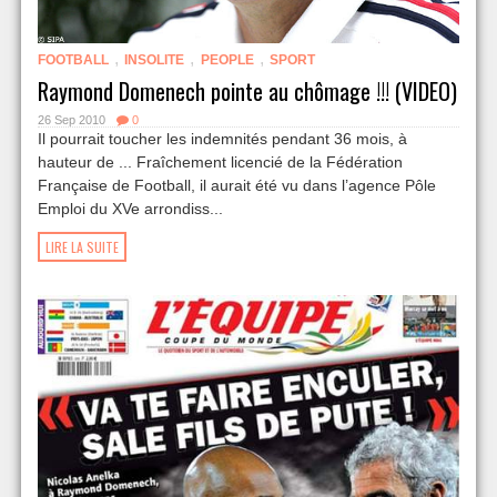
,
,
,
FOOTBALL
INSOLITE
PEOPLE
SPORT
Raymond Domenech pointe au chômage !!! (VIDEO)
26 Sep 2010
0
Il pourrait toucher les indemnités pendant 36 mois, à
hauteur de ... Fraîchement licencié de la Fédération
Française de Football, il aurait été vu dans l’agence Pôle
Emploi du XVe arrondiss...
LIRE LA SUITE