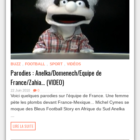
,
,
,
BUZZ
FOOTBALL
SPORT
VIDÉOS
Parodies : Anelka/Domenech/Equipe de
France/Zahia… (VIDEO)
22 Juin 2010
0
Voici quelques parodies sur l'équipe de France. Une femme
pète les plombs devant France-Mexique... Michel Cymes se
moque des Bleus Football Story en Afrique du Sud Anelka
...
LIRE LA SUITE