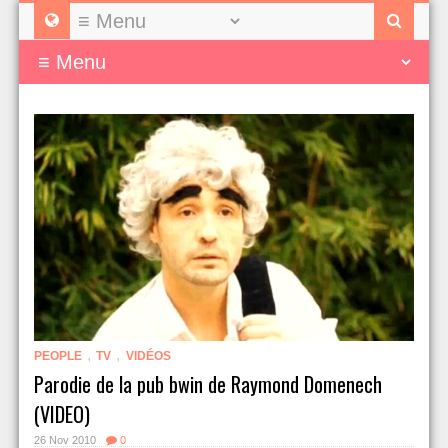
,
,
PEOPLE
TV
VIDÉOS
Parodie de la pub bwin de Raymond Domenech
(VIDEO)
26 Nov 2010
0