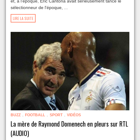
et, à l'époque, Éric Cantona avait sérieusement tancé le
sélectionneur de l'époque, ...
LIRE LA SUITE
,
,
,
BUZZ
FOOTBALL
SPORT
VIDÉOS
La mère de Raymond Domenech en pleurs sur RTL
(AUDIO)