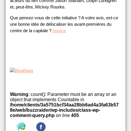
acteurs du film comme Jason Statham, Dolph Lundgren
et, peut-être, Mickey Rourke.
Que pensez-vous de cette initiative ? A votre avis, est-ce
une bonne idée de délocaliser les avant-premières du
centre de la capitale ?
source
Warning
: count(): Parameter must be an array or an
object that implements Countable in
/home/clients/3a5751bcf34aa28bb6ad4a3fa63b57
8e/web/buzzraider/wp-includes/class-wp-
comment-query.php
on line
405