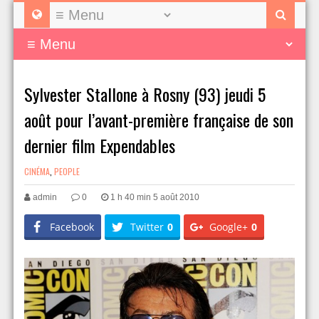
Sylvester Stallone à Rosny (93) jeudi 5
août pour l’avant-première française de son
dernier film Expendables
CINÉMA
,
PEOPLE
admin
0
1 h 40 min 5 août 2010
Facebook
Twitter
0
Google+
0