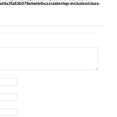
d4a3fa63b578e/web/buzzraider/wp-includes/class-