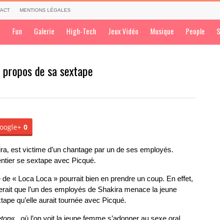
ACT
MENTIONS LÉGALES
a
Fun
Galerie
High-Tech
Jeux Vidéo
Musique
People
S
à propos de sa sextape
oogle+
0
ra, est victime d’un chantage par un de ses employés.
tier se sextape avec Picqué.
e de « Loca Loca » pourrait bien en prendre un coup. En effet,
lerait que l’un des employés de Shakira menace la jeune
ape qu’elle aurait tournée avec Picqué.
eton
« , où l’on voit la jeune femme s’adonner au sexe oral