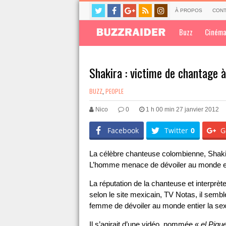
À PROPOS
CONT
Buzz
Ciném
Shakira : victime de chantage 
BUZZ
,
PEOPLE
Nico
0
1 h 00 min 27 janvier 2012
Facebook
Twitter
0
G
La célèbre chanteuse colombienne, Shaki
L’homme menace de dévoiler au monde en
La réputation de la chanteuse et interprèt
selon le site mexicain, TV Notas, il semb
femme de dévoiler au monde entier la sext
Il s’agirait d’une vidéo, nommée «
el Piqu