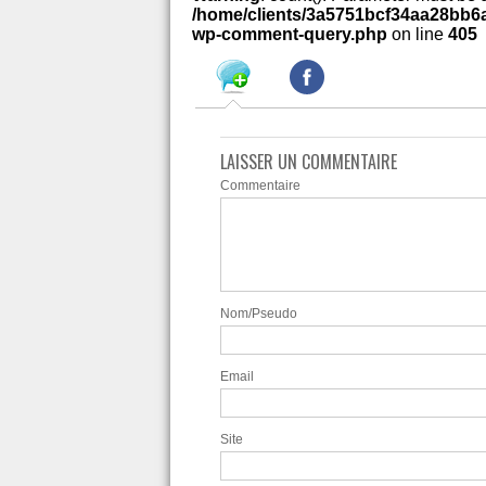
/home/clients/3a5751bcf34aa28bb6a
wp-comment-query.php
on line
405
LAISSER UN COMMENTAIRE
Commentaire
Nom/Pseudo
Email
Site