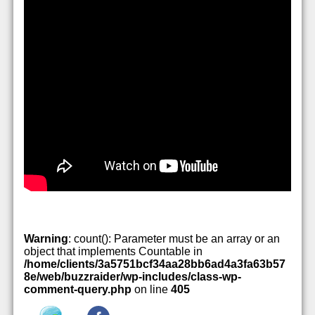
Warning
: count(): Parameter must be an array or an
object that implements Countable in
/home/clients/3a5751bcf34aa28bb6ad4a3fa63b57
8e/web/buzzraider/wp-includes/class-wp-
comment-query.php
on line
405