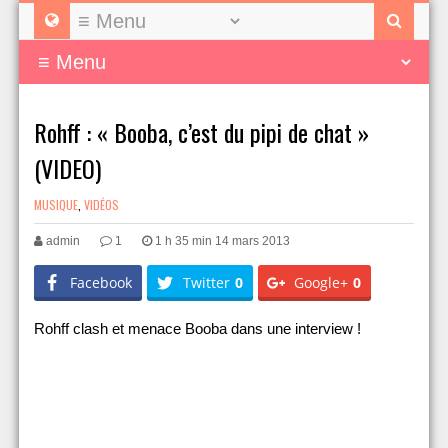
Rohff : « Booba, c’est du pipi de chat »
(VIDEO)
MUSIQUE
,
VIDÉOS
admin
1
1 h 35 min 14 mars 2013
Facebook
Twitter
0
Google+
0
Rohff clash et menace Booba dans une interview !