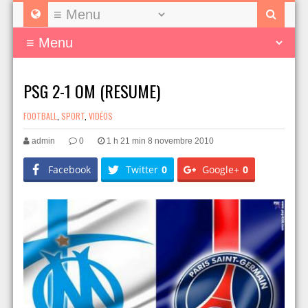
PSG 2-1 OM (RESUME)
FOOTBALL
,
SPORT
,
VIDÉOS
admin
0
1 h 21 min 8 novembre 2010
Facebook
Twitter
0
Google+
0