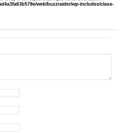
d4a3fa63b578e/web/buzzraider/wp-includes/class-