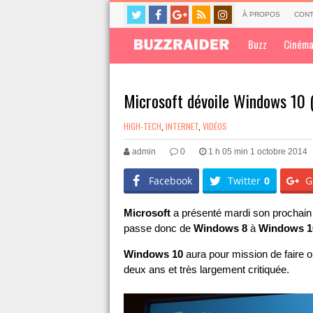
À PROPOS
CONT
Buzz
Ciném
Microsoft dévoile Windows 10 (
HIGH-TECH
,
INTERNET
,
VIDÉOS
admin
0
1 h 05 min 1 octobre 2014
Facebook
Twitter
0
G
Microsoft
a présenté mardi son prochain 
passe donc de
Windows 8
à
Windows 1
Windows 10
aura pour mission de faire o
deux ans et très largement critiquée.