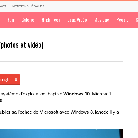
ACT
MENTIONS LÉGALES
a
Fun
Galerie
High-Tech
Jeux Vidéo
Musique
People
S
photos et vidéo)
oogle+
0
système d’exploitation, baptisé
Windows 10
. Microsoft
0
!
ublier sa l’echec de Microsoft avec Windows 8, lancée il y a