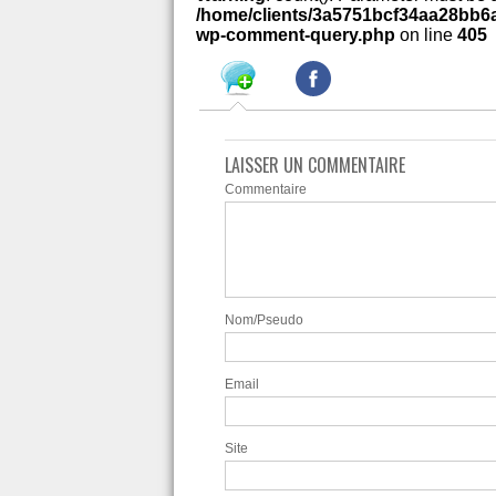
/home/clients/3a5751bcf34aa28bb6a
wp-comment-query.php
on line
405
LAISSER UN COMMENTAIRE
Commentaire
Nom/Pseudo
Email
Site