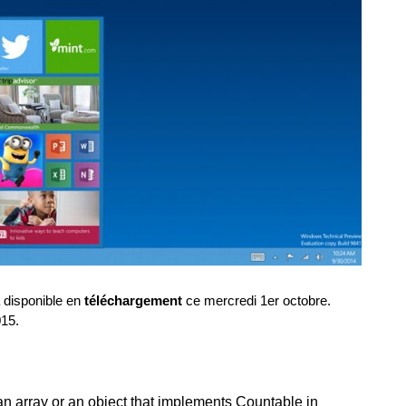
 disponible en
téléchargement
ce mercredi 1er octobre.
015.
an array or an object that implements Countable in