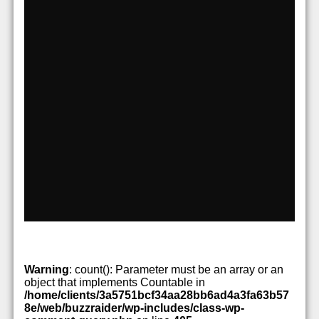
Warning
: count(): Parameter must be an array or an
object that implements Countable in
/home/clients/3a5751bcf34aa28bb6ad4a3fa63b57
8e/web/buzzraider/wp-includes/class-wp-