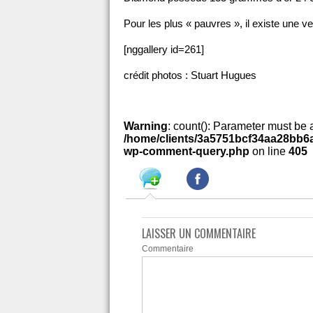
Pour les plus « pauvres », il existe une v
[nggallery id=261]
crédit photos : Stuart Hugues
Warning
: count(): Parameter must be 
/home/clients/3a5751bcf34aa28bb6a
wp-comment-query.php
on line
405
LAISSER UN COMMENTAIRE
Commentaire