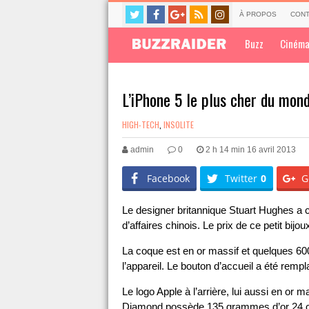
À PROPOS
CONT
Buzz
Ciném
L’iPhone 5 le plus cher du mon
HIGH-TECH
,
INSOLITE
admin
0
2 h 14 min 16 avril 2013
Facebook
Twitter
0
G
Le designer britannique Stuart Hughes a
d’affaires chinois. Le prix de ce petit bijou
La coque est en or massif et quelques 60
l’appareil. Le bouton d’accueil a été rempla
Le logo Apple à l’arrière, lui aussi en or m
Diamond possède 135 grammes d’or 24 c