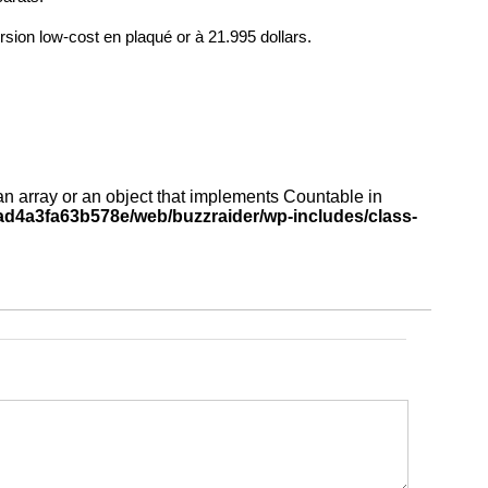
ersion low-cost en plaqué or à 21.995 dollars.
an array or an object that implements Countable in
d4a3fa63b578e/web/buzzraider/wp-includes/class-