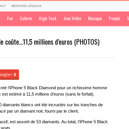
ACT
MENTIONS LÉGALES
a
Fun
Galerie
High-Tech
Jeux Vidéo
Musique
People
S
de coûte…11,5 millions d’euros (PHOTOS)
oogle+
0
 créé l’iPhone 5 Black Diamond pour un richissime homme
x est estimé à 11,5 millions d’euros (sans le forfait).
0 diamants blancs ont été incrustés sur les tranches de
cé par un diamant noir, fourni par le client.
assif, est assorti de 53 diamants. Au total, l’iPhone 5 Black
arats.