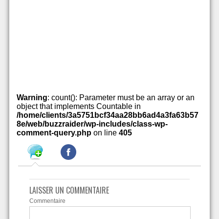
Warning
: count(): Parameter must be an array or an
object that implements Countable in
/home/clients/3a5751bcf34aa28bb6ad4a3fa63b57
8e/web/buzzraider/wp-includes/class-wp-
comment-query.php
on line
405
LAISSER UN COMMENTAIRE
Commentaire