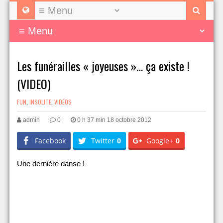
Les funérailles « joyeuses »… ça existe !
(VIDEO)
FUN
,
INSOLITE
,
VIDÉOS
admin
0
0 h 37 min 18 octobre 2012
Facebook
Twitter
0
Google+
0
Une dernière danse !