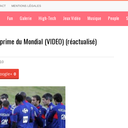
ACT
MENTIONS LÉGALES
a
Fun
Galerie
High-Tech
Jeux Vidéo
Musique
People
S
 prime du Mondial (VIDEO) (réactualisé)
010
oogle+
0