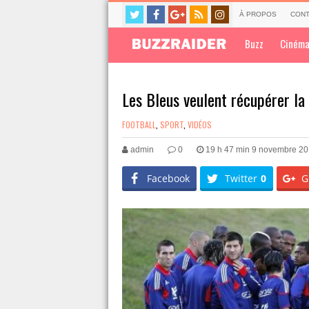
À PROPOS
CONT
Buzz
Ciném
Les Bleus veulent récupérer la
FOOTBALL
,
SPORT
,
VIDÉOS
admin
0
19 h 47 min 9 novembre 2
Facebook
Twitter
0
G