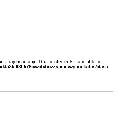
an array or an object that implements Countable in
d4a3fa63b578e/web/buzzraider/wp-includes/class-