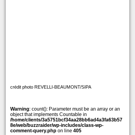
crédit photo REVELLI-BEAUMONT/SIPA
Warning
: count(): Parameter must be an array or an
object that implements Countable in
/home/clients/3a5751bcf34aa28bb6ad4a3fa63b57
8e/web/buzzraider/wp-includes/class-wp-
comment-query.php
on line
405